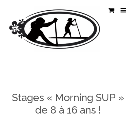
Passer
au
contenu
Stages « Morning SUP »
de 8 à 16 ans !