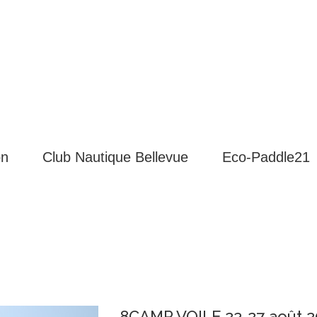
on
Club Nautique Bellevue
Eco-Paddle21
8CAMP VOILE 23-27 août 2