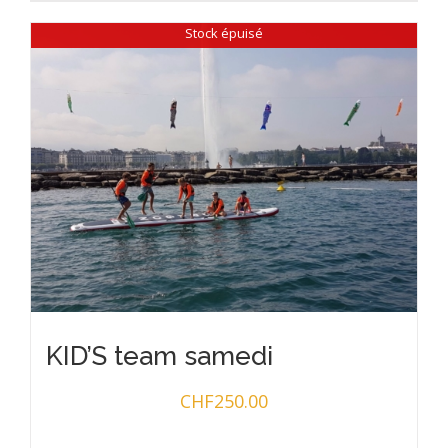
Stock épuisé
KID’S team samedi
CHF
250.00